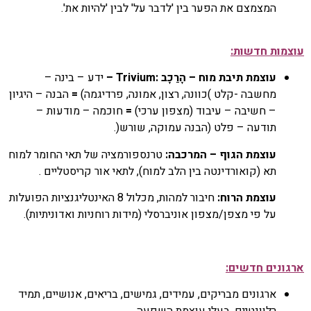
המצמצם את הפער בין 'לדבר על' לבין 'להיות את'.
עוצמות חדשות:
עוצמת תיבת מוח – הָרַכָב
:Trivium –
ידע – בינה –
מחשבה -קלט )כוונה, רצון, אמונה, פרדיגמה)
=
הבנה – היגיון
– חשיבה – עיבוד (מצפון ערכי)
=
חוכמה – מודעות –
תודעה – פלט (הבנה עמוקה, שורש(.
עוצמת הגוף – המרכבה:
טרנספורמציה של תאי החומר למוח
תא (קואורדינטה בין הלב למוח), לתאי אור קריסטליים .
עוצמת הרוח:
חיבור למהות, מכלול 8 האינטליגנציות הפועלות
על פי מצפן/מצפון אוניברסלי (מידות רוחניות ואדוניתיות).
ארגונים חדשים:
ארגונים מבריקים, עמידים, גמישים, בריאים, אנושיים, תמיד