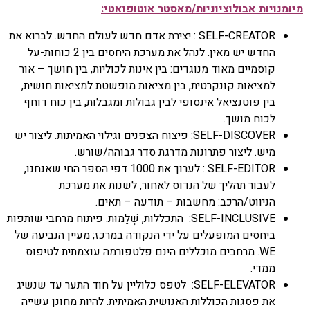
מיומנויות אבולוציוניות/מאסטר אוטופואטי:
SELF-CREATOR : יצירת אדם חדש לעולם החדש. לברוא את
החדש יש מאין.
לנהל את מערכת היחסים בין 2 כוחות-על
קוסמיים מאוד מנוגדים: בין אינות לכוליות, בין חושך – אור
למציאות קונקרטית, בין מציאות מופשטת למציאות חושית,
בין פוטנציאל אינסופי לבין גבולות ומגבלות, בין כוח דוחף
לכוח מושך.
SELF-DISCOVER: פיצוח הצפנים וגילוי האמיתות. ליצור יש
מיש. ליצור פתרונות מדרגת סדר גבוהה/שורש.
SELF-EDITOR :
לערוך את 1000 דפי הספר החי שאנחנו,
לעבור תהליך של הנדוס לאחור, לשנות את מערכת
הניווט/הרכב: מחשבות – תודעה – תאים.
SELF-INCLUSIVE: התכללות, שְׁלֵמוּת.
פיתוח מרחבי שותפות
ביחסים המופעלים על ידי הנקודה במרכז; מעיין הנביעה של
WE. מרחבים מוכללים הינם פלטפורמה עוצמתית לטיפוס
ממדי.
SELF-ELEVATOR: לטפס כלוליין על חוד התער עד שנשיג
את פסגות הכוללות האנושית האמיתית.
להיות מחונן עשייה