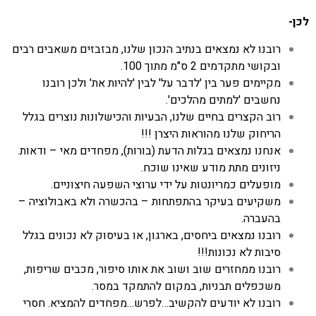
לכן-
רובנו לא נמצאים בנתיב הנכון שלנו, מבזבזים משאבים רבים
ובקושי מתקדמים 2 ס"מ מתוך 100.
מקיימים פער בין 'לדבר על' לבין 'להיות את' ולכן רובנו
נחשבים 'למתים מהלכים'.
רוב הקצרים בחיים שלנו, הבעיות והכישלונות נוצרים בגלל
הריחוק שלנו מהוראות היצרן !!!
אנחנו נמצאים בגלות הדעת (בורות), מפחדים מאי – ודאות.
ניזונים מתת מודע שאינו שוכח.
מופעלים כמריונטות על ידי ערוצי השפעה חיצוניים.
משקיעים בעיקר בהתפתחות – בהכשרה ולא באבולוציה –
בהעברה.
רובנו נמצאים ביחסים, בארגון, או בעיסוק לא נכונים בגלל
סיבות לא נכונות!!!
רובנו ממחזרים שוב ושוב את אותו סיפור, מכבים שריפות,
משכפלים תבניות, במקום להתמקד במסר.
רובנו לא יודעים להקשיב…לפרש…מפחדים להמציא. חסרי