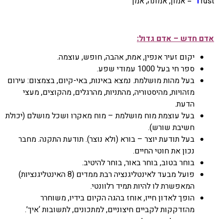
rust = אמון, אמונה, אמן
T
אדם חדש – אדם גדול:
יקום זעיר אנפין, אמת, אהבה, חופש, עוצמה.
ספר חי בעל 1000 עמודי שפע.
בעל מהות מושלמת. נמצא באינות, באי-קיום, בצמצום: עירום
מזהויות, מהיסטוריה, מהתניות, מהרגלים, מהקוצים, מעצי
הדעת.
בעל עוצמת מוח מושלמת – מוח מאקרו ושכל מושלם (יכולת
חשיבת שורש).
בעל תודעת יוצר – בורא (ולא נוצר). תודעת התקנה. מחבר
נכון את חוטי החיים.
בוחר בטוב, בוחר באור, בוחר להיטיב.
פועל מבעד לאינטליגנציה רבת ממדים (8 האינטליגנציות)
המאפשרת לו להיות תמיד רלוונטי.
הופך לאדון חייו, אוחז בהגה הקיום בידיו, משוחרר
מהזדקקות לקביים חיצוניים, למתכונים, לתשובות ‘איך’.