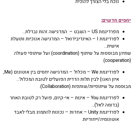
נוכח בלי הצורך להוכיח.
יחסים חדשים:
מפרדיגמת US – השבט – המדגישה זהות נבדלת…
לפרדיגמת I – האינדיבידואל – המדגישה אנוכיות ותועלת
אישית…
שתיהן מבוססות על שיתוף (coordination) ועל שיתופי פעולה
(cooperation).
לפרדיגמת We – מכלול – המדגישה יחסים בין אוטונום (Me,
איון האגו) לבין תלות הדדית הפועלים לטובת המכלול…
מבוססת על שיתופיות/שותפות (Collaboration).
לפרדיגמת You – אינות – אי-קיום, פועל רק לטובת האחר
(בדומה לאל)…
לפרדיגמת Unity – אחדות – נכונות להתמזג מבלי לאבד
אוטונומיה/ייחודיות.