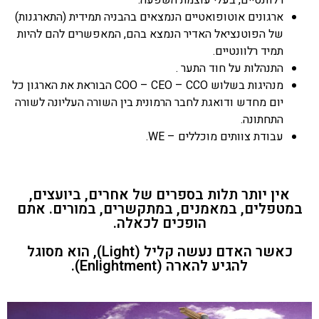
רלוונטיים, בעלי עוצמת השפעה.
ארגונים אוטופואטיים הנמצאים בהבניה תמידית (התארגנות)
של הפוטנציאל האדיר הנמצא בהם, המאפשרים להם להיות
תמיד רלוונטיים.
התנהלות על חוד התער .
מנהיגות בשלוש COO – CEO – CCO הבוראת את הארגון כל
יום מחדש ודואגת לחבר הרמונית בין השורה העליונה לשורה
התחתונה.
עבודת צוותים מוכללים – WE.
אין יותר תלות בספרים של אחרים, ביועצים,
במטפלים, במאמנים, במתקשרים, במורים. אתם
הופכים לכאלה.
כאשר האדם נעשה קליל (Light), הוא מסוגל
להגיע להארה (Enlightment).