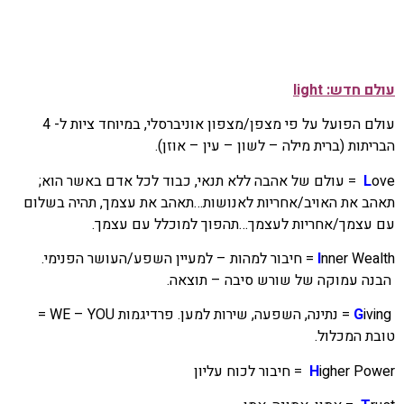
עולם חדש:
light
עולם הפועל על פי מצפן/מצפון אוניברסלי, במיוחד ציות ל- 4
הבריתות (ברית מילה – לשון – עין – אוזן).
L
ove = עולם של אהבה ללא תנאי, כבוד לכל אדם באשר הוא;
תאהב את האויב/אחריות לאנושות…תאהב את עצמך, תהיה בשלום
עם עצמך/אחריות לעצמך…תהפוך למוכלל עם עצמך.
I
nner Wealth = חיבור למהות – למעיין השפע/העושר הפנימי.
הבנה עמוקה של שורש סיבה – תוצאה.
G
iving = נתינה, השפעה, שירות למען. פרדיגמות WE – YOU =
טובת המכלול.
igher Power = חיבור לכוח עליון
H